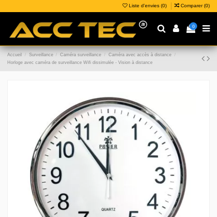
Liste d'envies (
0
)
Comparer (
0
)
0
Accueil
Surveillance
Caméra surveillance
Caméra avec accès à distance
Horloge avec caméra de surveillance Wifi dissimulée - Vision à distance