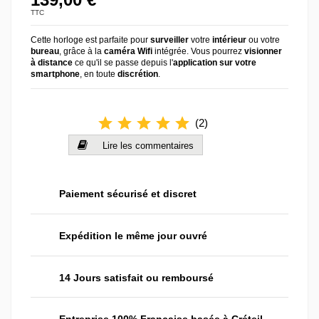
TTC
Cette horloge est parfaite pour
surveiller
votre
intérieur
ou votre
bureau
, grâce à la
caméra Wifi
intégrée. Vous pourrez
visionner
à distance
ce qu'il se passe depuis l'
application sur votre
smartphone
, en toute
discrétion
.
star
star
star
star
star
(
2
)
Lire les commentaires
Paiement sécurisé et discret
Expédition le même jour ouvré
14 Jours satisfait ou remboursé