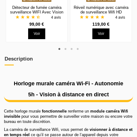
Détecteur de fumée caméra
Réveil numérique avec caméra
surveillance WIFI Avec Vision
de surveillance Wifi HD
à Distance
star
star
star
star
star_half
star
star
star
star
star
4 avis
4 avis
99,00 €
119,00 €
Voir
Voir
Description
.
Horloge murale caméra Wi-Fi - Autonomie
5h - Vision à distance en direct
Cette horloge murale
fonctionnelle
renferme un
module caméra Wifi
invisible
pour vous permettre de surveiller votre maison ou encore votre
bureau en toute discrétion.
La caméra de surveillance Wifi, vous permet de
visionner à distance et
en temps réel
ce qu’il se passe autour de l’appareil depuis votre