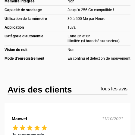
Mémoire intégrée
Non
Capacité de stockage
Jusqu'à 256 Go compatible !
Utilisation de la mémoire
80 à 500 Mo par Heure
Application
Tuya
Catégorie d'autonomie
Entre 2h et 8h
illimitée (si branché sur secteur)
Vision de nuit
Non
Mode d'enregistrement
En continu et détection de mouvement
Avis des clients
Tous les avis
Maxwel
11/10/2021
star
star
star
star
star
Je recommande