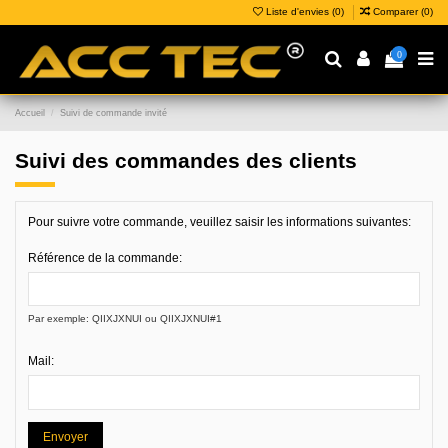
Liste d'envies (
0
)
Comparer (
0
)
0
Accueil
Suivi de commande invité
Suivi des commandes des clients
Pour suivre votre commande, veuillez saisir les informations suivantes:
Référence de la commande:
Par exemple: QIIXJXNUI ou QIIXJXNUI#1
Mail:
Envoyer