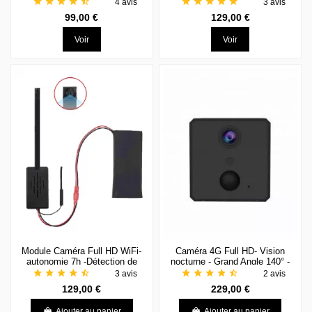
de mouvement
star
star
star
star
star_half
star
star
star
star
star
4 avis
3 avis
99,00 €
129,00 €
Voir
Voir
Module Caméra Full HD WiFi-
Caméra 4G Full HD- Vision
autonomie 7h -Détection de
nocturne - Grand Angle 140° -
mouvement
Longue autonomie
star
star
star
star
star_half
star
star
star
star
star_half
3 avis
2 avis
129,00 €
229,00 €
Ajouter au panier
Ajouter au panier