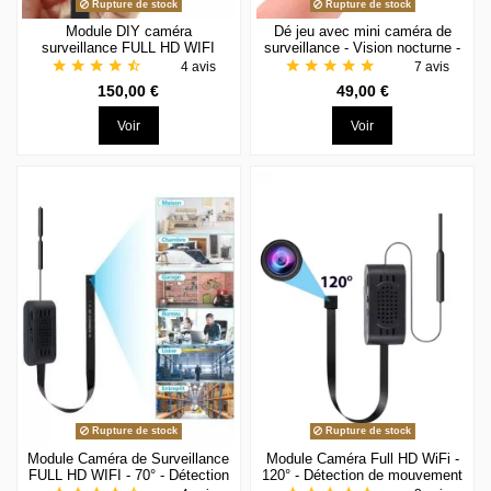
Rupture de stock
Rupture de stock
Module DIY caméra
Dé jeu avec mini caméra de
surveillance FULL HD WIFI
surveillance - Vision nocturne -
grand angle 140°
Noir
star
star
star
star
star_half
star
star
star
star
star
4 avis
7 avis
150,00 €
49,00 €
Voir
Voir
Rupture de stock
Rupture de stock
Module Caméra de Surveillance
Module Caméra Full HD WiFi -
FULL HD WIFI - 70° - Détection
120° - Détection de mouvement