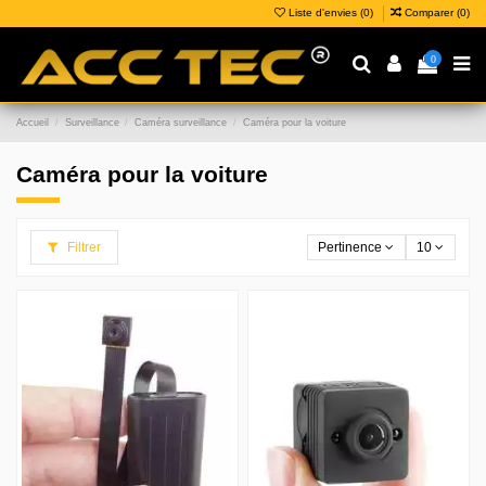
Liste d'envies (
0
)
Comparer (
0
)
0
Accueil
Surveillance
Caméra surveillance
Caméra pour la voiture
Caméra pour la voiture
Filtrer
Pertinence
10