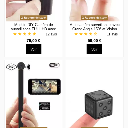
Rupture de stock
Rupture de stock
Module DIY Caméra de
Mini caméra surveillance avec
surveillance FULL HD avec
Grand Angle 150° et Vision
détection de mouvement
Nocturne
star
star
star
star
star
star
star
star
star
star_half
12 avis
11 avis
79,00 €
59,00 €
Voir
Voir