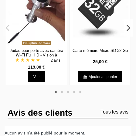
Rupture de stock
Judas pour porte avec caméra
Carte mémoire Micro SD 32 Go
Wi-Fi Full HD - Vision à
distance
star
star
star
star
star
2 avis
25,00 €
119,00 €
Voir
Ajouter au panier
Avis des clients
Tous les avis
Aucun avis n'a été publié pour le moment.