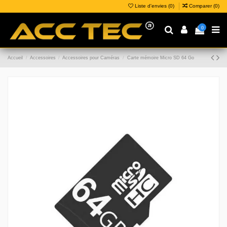
Liste d'envies (
0
)
Comparer (
0
)
0
Accueil
Accessoires
Accessoires pour Caméras
Carte mémoire Micro SD 64 Go