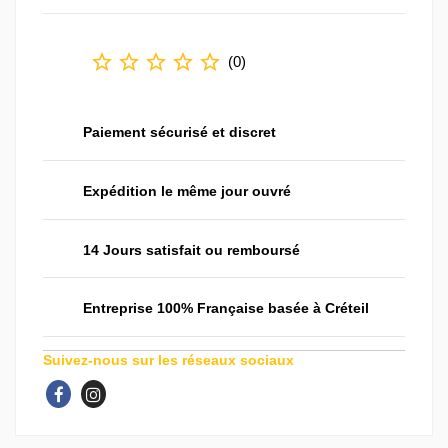
star_border
star_border
star_border
star_border
star_border
(
0
)
Paiement sécurisé et discret
Expédition le même jour ouvré
14 Jours satisfait ou remboursé
Entreprise 100% Française basée à Créteil
Suivez-nous sur les réseaux sociaux