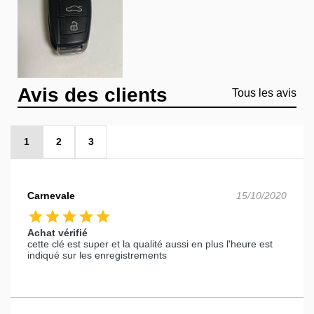
Avis des clients
Tous les avis
1
2
3
Carnevale
15/10/2020
star
star
star
star
star
Achat vérifié
cette clé est super et la qualité aussi en plus l'heure est
indiqué sur les enregistrements