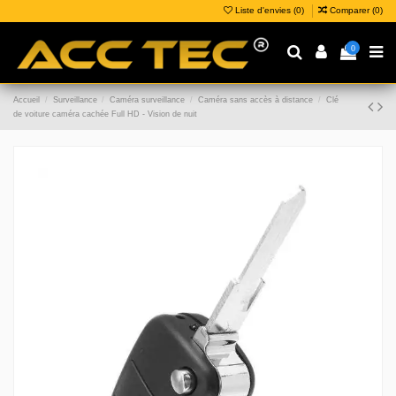
Liste d'envies (
0
)
Comparer (
0
)
0
Accueil
Surveillance
Caméra surveillance
Caméra sans accès à distance
Clé
de voiture caméra cachée Full HD - Vision de nuit