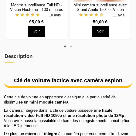
Montre surveillance Full HD -
Mini caméra surveillance avec
Vision Nocturne - 100 minutes
Grand Angle 150° et Vision
d'autonomie
Nocturne
star
star
star
star
star
star
star
star
star
star_half
10 avis
11 avis
95,00 €
59,00 €
Voir
Voir
Description
.
Clé de voiture factice avec caméra espion
Cette clé de voiture en apparence classique a la particularité de
dissimulée un
mini module caméra
.
La caméra intégrée dans la clé de voiture possède
une haute
résolution vidéo Full HD 1080p
et
une résolution photo de 12Mp
.
Vous avez aussi la possibilité de faire des enregistrements la nuit grâce
à la LED infrarouge.
De plus, un
micro
est
intégré
à la caméra pour vous permettre d’avoir