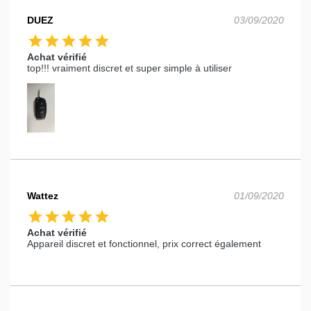
DUEZ
03/09/2020
star
star
star
star
star
Achat vérifié
top!!! vraiment discret et super simple à utiliser
Wattez
01/09/2020
star
star
star
star
star
Achat vérifié
Appareil discret et fonctionnel, prix correct également