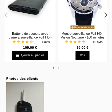
Rupture de stock
Batterie de secours avec
Montre surveillance Full HD -
caméra surveillance Full HD -
Vision Nocturne - 100 minutes
Vision Nocturne
d'autonomie
star
star
star
star
star_half
star
star
star
star
star
4 avis
10 avis
109,00 €
95,00 €
Ajouter au panier
Voir
Photos des clients