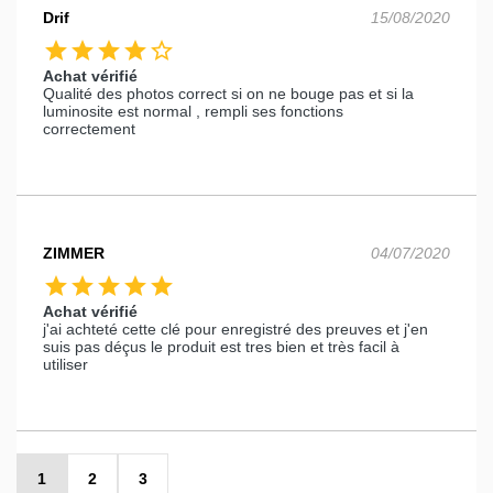
Drif
15/08/2020
star
star
star
star
star_border
Achat vérifié
Qualité des photos correct si on ne bouge pas et si la
luminosite est normal , rempli ses fonctions
correctement
ZIMMER
04/07/2020
star
star
star
star
star
Achat vérifié
j'ai achteté cette clé pour enregistré des preuves et j'en
suis pas déçus le produit est tres bien et très facil à
utiliser
1
2
3