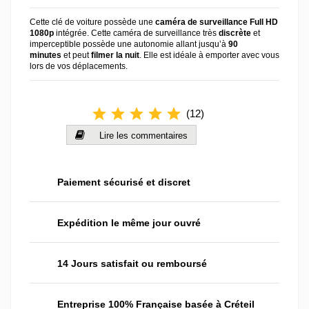
Cette clé de voiture possède une
caméra de surveillance Full HD
1080p
intégrée. Cette caméra de surveillance très
discrète
et
imperceptible possède une autonomie allant jusqu’à
90
minutes
et peut
filmer la nuit
. Elle est idéale à emporter avec vous
lors de vos déplacements.
star
star
star
star
star
(
12
)
Lire les commentaires
Paiement sécurisé et discret
Expédition le même jour ouvré
14 Jours satisfait ou remboursé
Entreprise 100% Française basée à Créteil