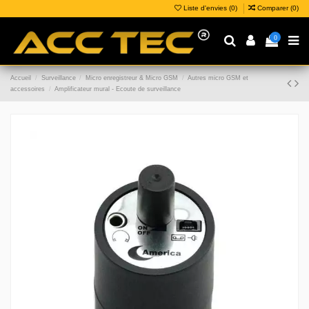
Liste d'envies (
0
)
Comparer (
0
)
0
Accueil
Surveillance
Micro enregistreur & Micro GSM
Autres micro GSM et
accessoires
Amplificateur mural - Ecoute de surveillance