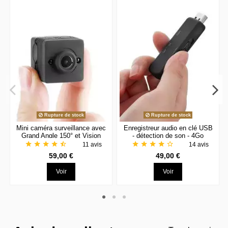
Rupture de stock
Rupture de stock
Mini caméra surveillance avec
Enregistreur audio en clé USB
Grand Angle 150° et Vision
- détection de son - 4Go
Nocturne
mémoire interne
star
star
star
star
star_half
star
star
star
star
star_border
11 avis
14 avis
59,00 €
49,00 €
Voir
Voir