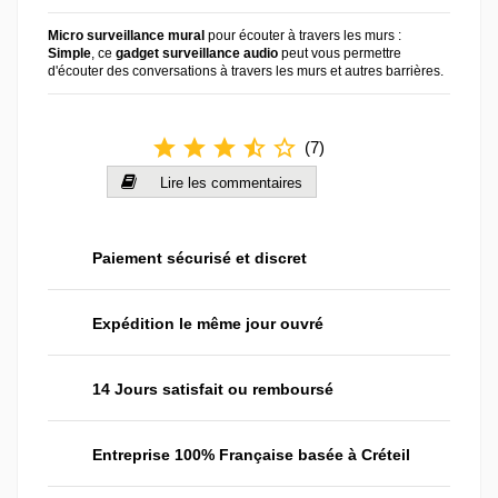
Micro surveillance mural
pour écouter à travers les murs :
Simple
, ce
gadget surveillance audio
peut vous permettre
d'écouter des conversations à travers les murs et autres barrières.
star
star
star
star_half
star_border
(
7
)
Lire les commentaires
Paiement sécurisé et discret
Expédition le même jour ouvré
14 Jours satisfait ou remboursé
Entreprise 100% Française basée à Créteil