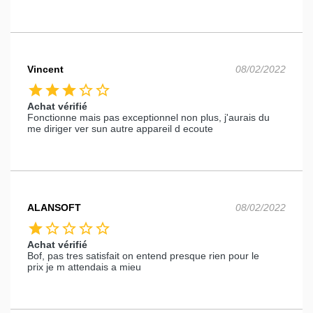
Vincent
08/02/2022
star
star
star
star_border
star_border
Achat vérifié
Fonctionne mais pas exceptionnel non plus, j'aurais du
me diriger ver sun autre appareil d ecoute
ALANSOFT
08/02/2022
star
star_border
star_border
star_border
star_border
Achat vérifié
Bof, pas tres satisfait on entend presque rien pour le
prix je m attendais a mieu