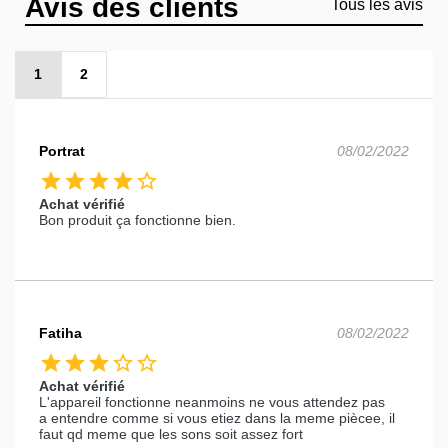
Avis des clients
Tous les avis
1
2
Portrat
08/02/2022
star
star
star
star
star_border
Achat vérifié
Bon produit ça fonctionne bien.
Fatiha
08/02/2022
star
star
star
star_border
star_border
Achat vérifié
L'appareil fonctionne neanmoins ne vous attendez pas
a entendre comme si vous etiez dans la meme piècee, il
faut qd meme que les sons soit assez fort