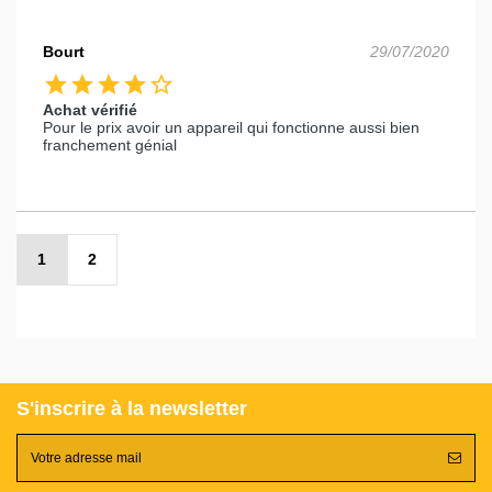
Bourt
29/07/2020
star
star
star
star
star_border
Achat vérifié
Pour le prix avoir un appareil qui fonctionne aussi bien
franchement génial
1
2
S'inscrire à la newsletter