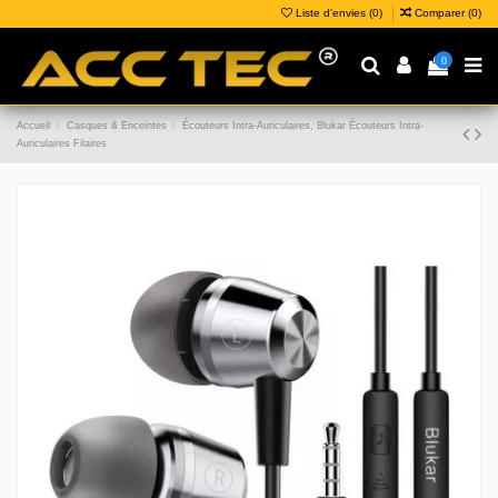
Liste d'envies (
0
)
Comparer (
0
)
0
Accueil
Casques & Enceintes
Écouteurs Intra-Auriculaires, Blukar Écouteurs Intra-
Auriculaires Filaires