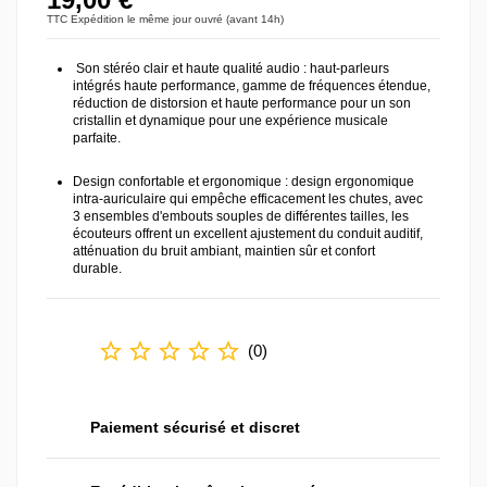
TTC
Expédition le même jour ouvré (avant 14h)
Son stéréo clair et haute qualité audio : haut-parleurs
intégrés haute performance, gamme de fréquences étendue,
réduction de distorsion et haute performance pour un son
cristallin et dynamique pour une expérience musicale
parfaite.
Design confortable et ergonomique : design ergonomique
intra-auriculaire qui empêche efficacement les chutes, avec
3 ensembles d'embouts souples de différentes tailles, les
écouteurs offrent un excellent ajustement du conduit auditif,
atténuation du bruit ambiant, maintien sûr et confort
durable.
star_border
star_border
star_border
star_border
star_border
(
0
)
Paiement sécurisé et discret