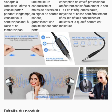
s'adapte à
une meilleure
conception de cavité professional
l'oreillette. Même si
conductivité et
améliorent considérablement le son
vous le portez
moins de distorsion
HD. Les trifréquences haute,
pendant longtemps,
du signal de source
moyenne et basse sont étroitement
vous ne vous
sonore,
liées, les détails sont riches et
sentirez pas mal à
garantissant une
délicats et la qualité sonore est
l'aise et ne
qualité sonore sans
meilleure.
tomberez pas.
perte.
Détails du produit